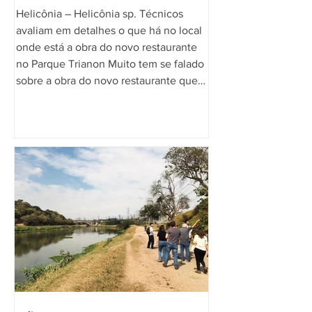
Helicônia – Helicônia sp. Técnicos
avaliam em detalhes o que há no local
onde está a obra do novo restaurante
no Parque Trianon Muito tem se falado
sobre a obra do novo restaurante que
está sendo construído no Parque
Trianon, concedido pela Prefeitura de
São Paulo à concessionária Borboletas,
que estão permitindo a obra num local
de preservação ambiental. Trata-se de
Mata Atlântica centenária, ainda
original do período em que a Avenida
Paulista era área florestada, daí sua r