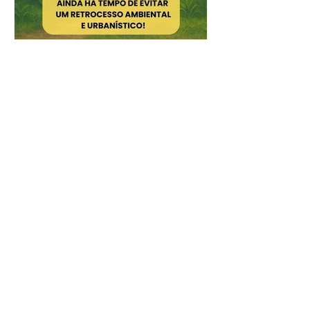
EXPANSÃO FABRIL NOCIVA
NO INSTITUTO BUTANTAN
AINDA DÁ TEMPO DE EVITAR UM
RETROCESSO AMBIENTAL E
URBANÍSTICO Por: Fábio Sanchez
(mestre em Divulgação Científica e
Cultural - Unicamp),...