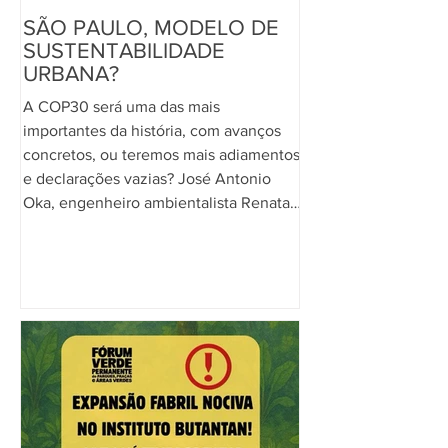
SÃO PAULO, MODELO DE
SUSTENTABILIDADE
URBANA?
A COP30 será uma das mais
importantes da história, com avanços
concretos, ou teremos mais adiamentos
e declarações vazias? José Antonio
Oka, engenheiro ambientalista Renata
Esteves, advogada ambientalista
Considerando que as mudanças
climáticas são uma AMEAÇA URGENTE
E EXISTENCIAL, como alertaram a
Corte Internacional de Justiça [ [1] ] e a
comunidade científica no relatório
anual Estado do Clima [ [2] ] e que essas
mudanças desestabilizam o sistema
terrestre e a sociedade