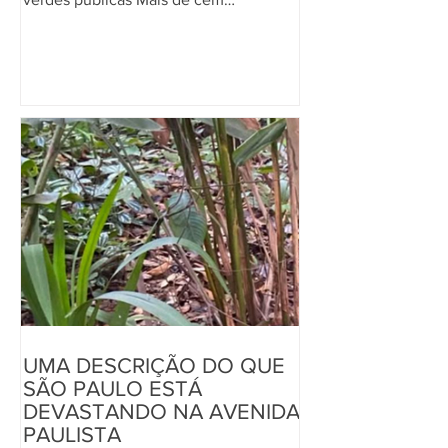
manifestantes de coletivos e de nove
entidades em defesa das áreas verdes
e públicas de São Paulo foram às ruas
no domingo, dia 5, para denunciar o
desmatamento no Parque Trianon, uma
floresta centenária situada na Avenida
Paulista e o último manancial de Mata
Atlântica na região. O corte de árvores
acontece para que
UMA DESCRIÇÃO DO QUE
SÃO PAULO ESTÁ
DEVASTANDO NA AVENIDA
PAULISTA