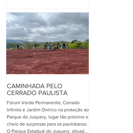
Secretaria Executiva de Desestatização
e Parcerias e da Secretaria do Verde e
do Meio Ambiente, sem o devido
diálogo com a sociedade civil. A
proposta prevê a concessão de 46
permissões de uso (40 temporárias e 6
permanentes) em 31
CAMINHADA PELO
CERRADO PAULISTA
Fórum Verde Permanente, Cerrado
Infinito e Jardim Onírico na proteção ao
Parque do Juquery, lugar tão próximo e
cheio de surpresas para os paulistanos.
O Parque Estadual do Juquery, situado