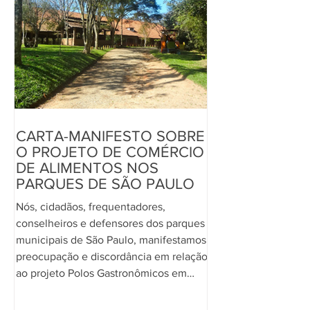
no uso público desses espaços. Prazo
final: 16 de março de 2026 Como
participar: Baixe e preencha o arquivo
M
CARTA-MANIFESTO SOBRE
O PROJETO DE COMÉRCIO
DE ALIMENTOS NOS
PARQUES DE SÃO PAULO
Nós, cidadãos, frequentadores,
conselheiros e defensores dos parques
municipais de São Paulo, manifestamos
preocupação e discordância em relação
ao projeto Polos Gastronômicos em
Parques, proposto pela gestão do
Prefeito Ricardo Nunes, por meio da