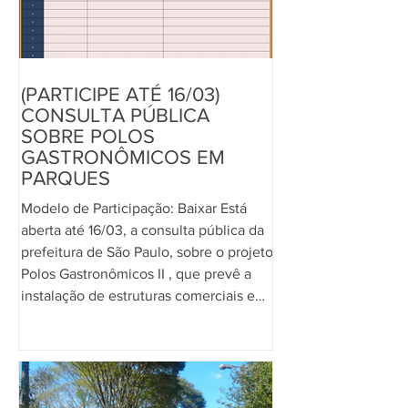
(PARTICIPE ATÉ 16/03)
CONSULTA PÚBLICA
SOBRE POLOS
GASTRONÔMICOS EM
PARQUES
Modelo de Participação: Baixar Está
aberta até 16/03, a consulta pública da
prefeitura de São Paulo, sobre o projeto
Polos Gastronômicos II , que prevê a
instalação de estruturas comerciais e
gastronômicas em diversos parques
municipais. O Fórum Verde, junto a
outras organizações e coletivos
ambientais, alerta que a proposta gera
impactos na preservação ambiental e