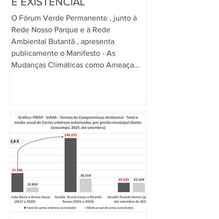
E EXISTENCIAL
O Fórum Verde Permanente , junto à
Rede Nosso Parque e à Rede
Ambiental Butantã , apresenta
publicamente o Manifesto - As
Mudanças Climáticas como Ameaça
Urgente e Existencial , entregue
durante a Cúpula dos Povos e na
COP30, realizada em Belém do Pará. O
manifesto reafirma o alerta global, as
mudanças climáticas representam uma
ameaça urgente e existencial para a
vida no planeta. A partir dos recentes
pareceres da Corte Internacional de
Justiça e do relatório Estado do Clim