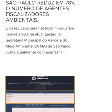
SÃO PAULO REDUZ EM 78%
O NÚMERO DE AGENTES
FISCALIZADORES
AMBIENTAIS.
E os recursos para fiscalizar minguaram
incríveis 98% na atual gestão ​ A
Secretaria Municipal do Verde e do
Meio Ambiente (SVMA) de São Paulo
conta atualmente com apenas 17
agentes fiscalizadores ambientais,
conforme a Portaria SVMA/CFA nº 1, de
janeiro deste ano. Destes, apenas uma
minoria é composta por analistas de
meio ambiente concursados. ​Esses
números comprovam a grave redução
de técnicos especialistas na pasta. O
último concurso público para o setor
ocorreu em 20