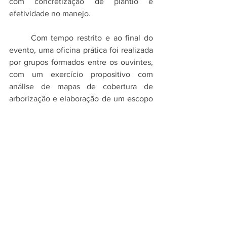
com concretização de plantio e 
efetividade no manejo.
	Com tempo restrito e ao final do 
evento, uma oficina prática foi realizada 
por grupos formados entre os ouvintes, 
com um exercício propositivo com 
análise de mapas de cobertura de 
arborização e elaboração de um escopo 
de projeto. A troca entre os grupos foi 
corrida e prejudicada pelo tempo 
excedido.
	A busca por uma gestão 
verdadeiramente compartilhada da 
arborização em São Paulo ainda esbarra 
em limitações estruturais, técnicas, 
políticas e na falta de transparência de 
dados atualizados sobre balanço entre 