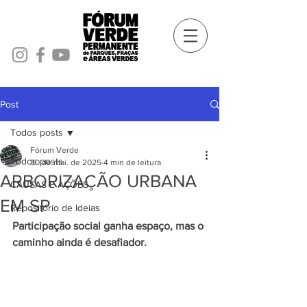
Post
Todos posts
Fórum Verde
Todos posts
30 de mai. de 2025
4 min de leitura
ARBORIZAÇÃO URBANA
CAUSAS E AÇÕES
EM SP
Repositório de Ideias
Participação social ganha espaço, mas o 
caminho ainda é desafiador.