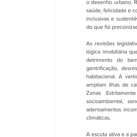
o desenho urbano. R
saúde, felicidade e 
inclusivas e sustent
do que foi preconiza
As revisões legisla
lógica imobiliária q
detrimento do bem-
gentrificação, desre
habitacional. A ver
ampliam ilhas de cal
Zonas Estritament
socioambiental, se
adensamentos incomp
climáticas.
A escuta ativa e a pa