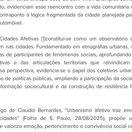
lo, evidenciam esse reencontro com a vida comunitária 
ontraponto à lógica fragmentada da cidade planejada pa
utomóvel.
Cidades Afetivas 
[1]
constitui-se como um observatório 
 nas cidades. Fundamentado em etnografias urbanas, val
ias de participantes de fenômenos sociais, aprofundand
ivas e das articulações territoriais que reivindicam 
sa perspectiva, evidencia-se o papel dos coletivos urba
o de políticas públicas, ampliando a participação da soci
sformação sociocultural e da construção de resiliência fr
igo de Claudio Bernardes, “Urbanismo afetivo traz e
cidades” (Folha de S. Paulo, 28/08/2025), propõe u
e valorize emoção, pertencimento e convivência social co