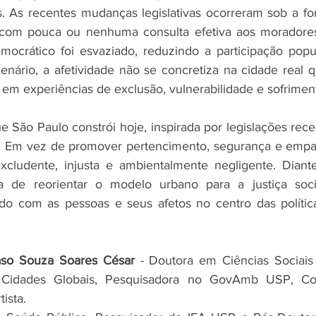
. As recentes mudanças legislativas ocorreram sob a fort
, com pouca ou nenhuma consulta efetiva aos moradore
emocrático foi esvaziado, reduzindo a participação pop
enário, a afetividade não se concretiza na cidade real q
e em experiências de exclusão, vulnerabilidade e sofrimen
e São Paulo constrói hoje, inspirada por legislações rece
. Em vez de promover pertencimento, segurança e empati
ludente, injusta e ambientalmente negligente. Diante
 de reorientar o modelo urbano para a justiça socia
do com as pessoas e seus afetos no centro das política
aso Souza Soares César
 - Doutora em Ciências Sociais
Cidades Globais, Pesquisadora no GovAmb USP, Coid
ista.