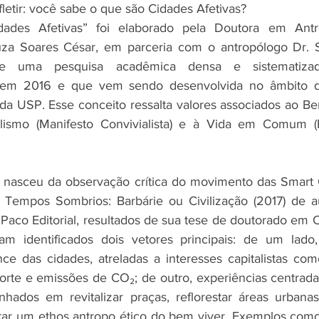
efletir: você sabe o que são Cidades Afetivas?
ades Afetivas” foi elaborado pela Doutora em Antro
za Soares César, em parceria com o antropólogo Dr. S
de uma pesquisa acadêmica densa e sistematizad
em 2016 e que vem sendo desenvolvida no âmbito d
a USP. Esse conceito ressalta valores associados ao Bem
alismo (Manifesto Convivialista) e à Vida em Comum (P
 nasceu da observação crítica do movimento das Smart Ci
 Tempos Sombrios: Barbárie ou Civilização (2017) de au
Paco Editorial, resultados de sua tese de doutorado em Ci
am identificados dois vetores principais: de um lado, 
ce das cidades, atreladas a interesses capitalistas com
porte e emissões de CO₂; de outro, experiências centrada
hados em revitalizar praças, reflorestar áreas urbanas, 
tar um ethos antropo ético do bem viver. Exemplos como