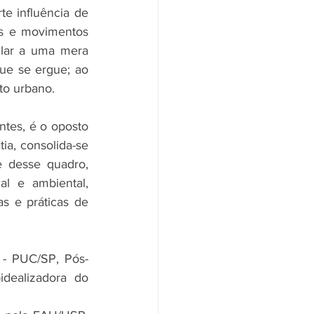
e influência de 
s e movimentos 
ular a uma mera 
ue se ergue; ao 
to urbano.
ntes, é o oposto 
a, consolida-se 
 desse quadro, 
l e ambiental, 
s e práticas de 
 - PUC/SP, Pós-
ealizadora do 