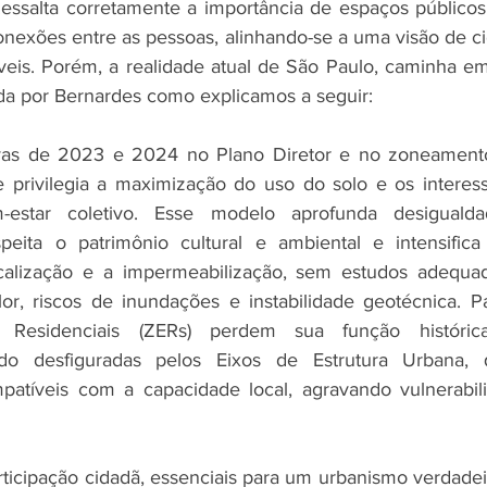
essalta corretamente a importância de espaços público
conexões entre as pessoas, alinhando-se a uma visão de c
áveis. Porém, a realidade atual de São Paulo, caminha em
da por Bernardes como explicamos a seguir:
tivas de 2023 e 2024 no Plano Diretor e no zoneament
ue privilegia a maximização do uso do solo e os interes
estar coletivo. Esse modelo aprofunda desigualdad
speita o patrimônio cultural e ambiental e intensifica
ticalização e a impermeabilização, sem estudos adequad
or, riscos de inundações e instabilidade geotécnica. Pa
e Residenciais (ZERs) perdem sua função históric
ndo desfiguradas pelos Eixos de Estrutura Urbana,
atíveis com a capacidade local, agravando vulnerabilid
rticipação cidadã, essenciais para um urbanismo verdadei