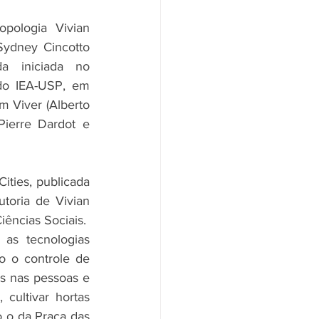
pologia Vivian 
ydney Cincotto 
a iniciada no 
o IEA-USP, em 
 Viver (Alberto 
ierre Dardot e 
ties, publicada 
toria de Vivian 
ências Sociais.  
as tecnologias 
o o controle de 
s nas pessoas e 
cultivar hortas 
 o da Praça das 