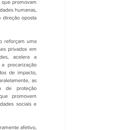
s que promovam 
idades humanas, 
 direção oposta 
o reforçam uma 
ses privados em 
es, acelera a 
 a precarização 
os de impacto, 
ralelamente, as 
a de proteção 
 que promovem 
ades sociais e 
ramente afetivo, 