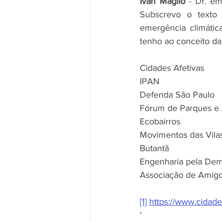
Ivan Maglio
 - Dr. e
Subscrevo o texto 
emergência climátic
tenho ao conceito das
Cidades Afetivas
IPAN
Defenda São Paulo
Fórum de Parques e
Ecobairros
Movimentos das Vila
Butantã
Engenharia pela Dem
Associação de Amigo
[1]
https://www.cidade
‘