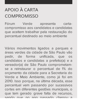
APOIO À CARTA
COMPROMISSO
Fórum Verde apresenta carta-
compromisso aos candidatos e candidatas
que aceitem trabalhar pela restauração do
percentual destinado ao meio ambiente
Vários movimentos ligados a parques e
áreas verdes da cidade de São Paulo vão
pedir, de forma unificada, que os
candidatos e candidatas a prefeito(a) e a
vereador(a) de São Paulo comprometam-
se a reinstaurar o percentual de 1% do
orçamento da cidade para a Secretaria do
Verde e Meio Ambiente, como já foi em
2010. Isso porque, na última década, esse
percentual vem passando por sucessivos
cortes em diferentes gestões municipais, o
que tem gerado grave falta de recursos,
sendo que, no ano passado, chegou a
faltar dinheiro para manutenção básica em
alguns parques, que por isso foram