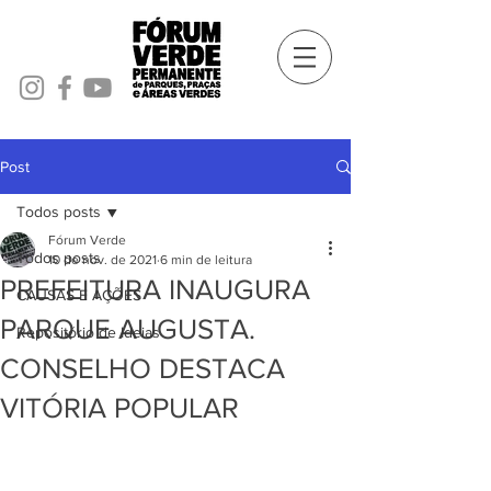
Post
Todos posts
Fórum Verde
Todos posts
10 de nov. de 2021
6 min de leitura
PREFEITURA INAUGURA
CAUSAS E AÇÕES
PARQUE AUGUSTA.
Repositório de Ideias
CONSELHO DESTACA
VITÓRIA POPULAR