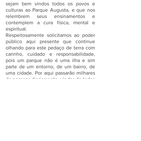
sejam bem vindos todos os povos e 
culturas ao Parque Augusta, e que nos 
relembrem seus ensinamentos e 
contemplem a cura física, mental e 
espiritual.
Respeitosamente solicitamos ao poder 
público aqui presente que continue 
olhando para este pedaço de terra com 
carinho, cuidado e responsabilidade, 
pois um parque não é uma ilha e sim 
parte de um entorno, de um bairro, de 
uma cidade. Por aqui passarão milhares 
de pessoas diariamente, vindas de todos 
os lugares. O que acontece ao redor de 
um parque também afeta o parque, e 
vice-versa. Neste sentido, este conselho 
seguirá na luta para que este parque não 
seja tomado por interesses individuais, 
econômicos e privatistas, como já se 
tentou fazer no passado. E enquanto for 
dado a este conselho o privilégio de 
representar os cidadãos, esta será nossa 