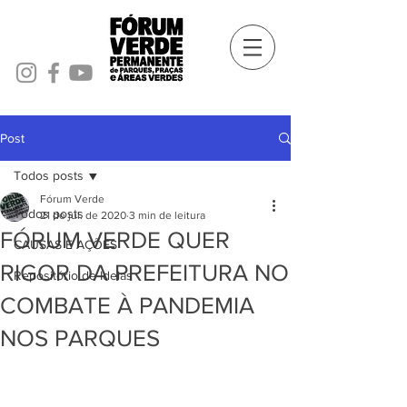
Post
Todos posts
Fórum Verde
Todos posts
21 de jul. de 2020
3 min de leitura
FÓRUM VERDE QUER
CAUSAS E AÇÕES
RIGOR DA PREFEITURA NO
Repositório de Ideias
COMBATE À PANDEMIA
NOS PARQUES