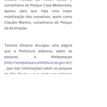
conselheira do Parque Casa Modernista, 
apelou para que haja uma maior 
mobilização dos conselhos, assim como 
Cláudia Martins, conselheira do Parque 
da Aclimação. 
Tamires Oliveira divulgou uma página 
que a Prefeitura elaborou sobre os 
parques, a Webparques 
(
http://webparques.prefeitura.sp.gov.br/
)
, que traz informações sobre os parques 
de São Paulo e que pode ser utilizada 
para o monitoramento que começa a se 
desenhar em conjunto com a sociedade 
civil. Ivan Maglio lembrou que a 
plataforma GeoSampa, um mapa digital 
da cidade de São Paulo, também pode 