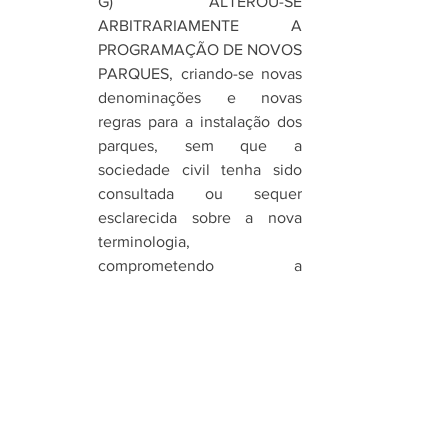
G) ALTEROU-SE 
ARBITRARIAMENTE A 
PROGRAMAÇÃO DE NOVOS 
PARQUES, criando-se novas 
denominações e novas 
regras para a instalação dos 
parques, sem que a 
sociedade civil tenha sido 
consultada ou sequer 
esclarecida sobre a nova 
terminologia, 
comprometendo a 
transparência dos atos 
públicos na política 
municipal para novas áreas 
dedicadas à qualidade de 
vida. Houve reclassificações, 
determinações de 
inviabilidade e foi alterado o 