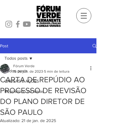
Post
Todos posts
Fórum Verde
Todos posts
15 de jun. de 2023
5 min de leitura
CARTA DE REPÚDIO AO
CAUSAS E AÇÕES
PROCESSO DE REVISÃO
Repositório de Ideias
DO PLANO DIRETOR DE
SÃO PAULO
Atualizado:
21 de jan. de 2025