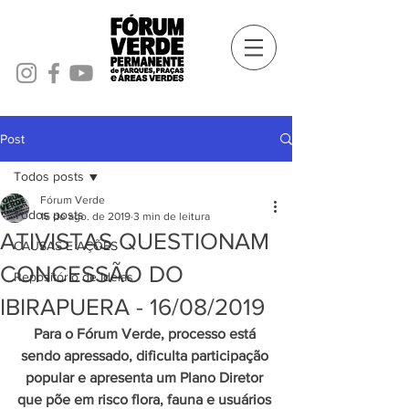
Post
Todos posts
Fórum Verde
Todos posts
16 de ago. de 2019
3 min de leitura
ATIVISTAS QUESTIONAM
CAUSAS E AÇÕES
CONCESSÃO DO
Repositório de Ideias
IBIRAPUERA - 16/08/2019
Para o Fórum Verde, processo está 
sendo apressado, dificulta participação 
popular e apresenta um Plano Diretor 
que põe em risco flora, fauna e usuários 